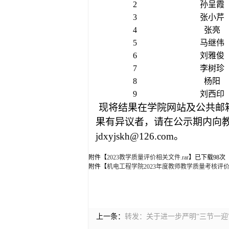
2
孙呈霞
3
张小芹
4
张亮
5
马继伟
6
刘雅俊
7
李树珍
8
杨阳
9
刘西印
现将结果在学院网站及公共邮
果有异议者，请在公示期内向
jdxyjskh@126.com
。
附件【
2023教学质量评价相关文件.rar
】已下载
98
次
附件【
机电工程学院2023年度教师教学质量考核评价结
上一条：
转发：关于进一步严明“三节一迎