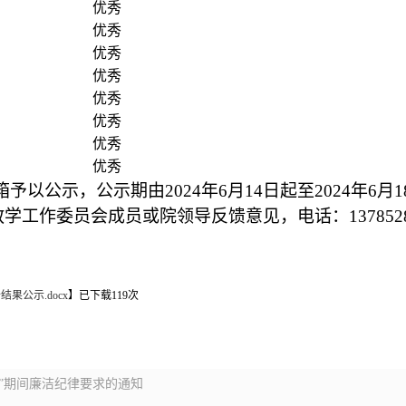
优秀
优秀
优秀
优秀
优秀
优秀
优秀
优秀
箱予以公示，公示期由
2024
年
6
月
14
日起至
2024
年
6
月
1
教学工作委员会成员或院领导反馈意见，电话：
137852
果公示.docx
】已下载
119
次
”期间廉洁纪律要求的通知