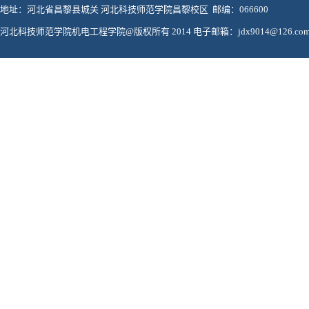
地址：河北省昌黎县城关 河北科技师范学院昌黎校区 邮编：066600
河北科技师范学院机电工程学院@版权所有 2014 电子邮箱：jdx9014@126.co