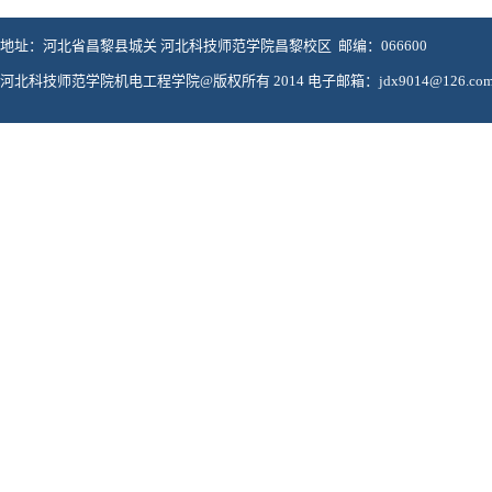
地址：河北省昌黎县城关 河北科技师范学院昌黎校区 邮编：066600
河北科技师范学院机电工程学院@版权所有 2014 电子邮箱：jdx9014@126.co